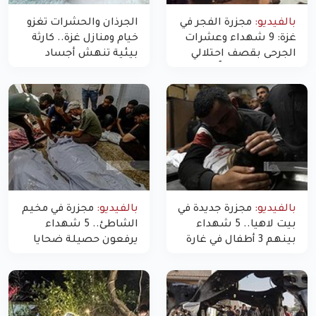
بالفيديو:
مجزرة الفجر في
الجرذان والحشرات تغزو
غزة: 9 شهداء وعشرات
خيام ومنازل غزة.. كارثة
الجرحى بقصف احتلالي
بيئية تنهش أجساد
استهدف شققاً سكنية
النازحين
بالفيديو:
مجزرة جديدة في
بالفيديو:
مجزرة في مخيم
بيت لاهيا.. 5 شهداء
الشاطئ.. 5 شهداء
بينهم 3 أطفال في غارة
يرفعون حصيلة ضحايا
"مسيّرة" للاحتلال شمال
اليوم في غزة إلى 10
غزة