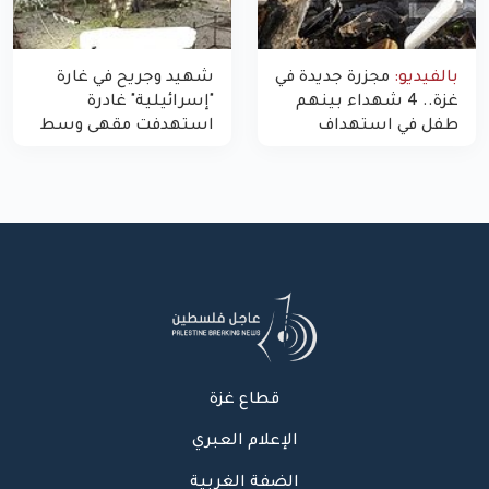
بالفيديو:
مجزرة جديدة في
شهيد وجريح في غارة
غزة.. 4 شهداء بينهم
"إسرائيلية" غادرة
طفل في استهداف
استهدفت مقهى وسط
الاحتلال لمركبة شرطة
غزة
بشارع النفق
قطاع غزة
الإعلام العبري
الضفة الغربية