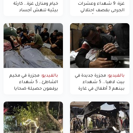
غزة: 9 شهداء وعشرات
خيام ومنازل غزة.. كارثة
الجرحى بقصف احتلالي
بيئية تنهش أجساد
استهدف شققاً سكنية
النازحين
بالفيديو:
مجزرة جديدة في
بالفيديو:
مجزرة في مخيم
بيت لاهيا.. 5 شهداء
الشاطئ.. 5 شهداء
بينهم 3 أطفال في غارة
يرفعون حصيلة ضحايا
"مسيّرة" للاحتلال شمال
اليوم في غزة إلى 10
غزة