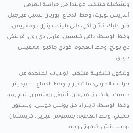
وتشكيلة منتخب هولندا من حراسة المرمى:
أندريس نوبرت، وخط الدفاع: يوريان تيمبر، فيرجيل
فان دايك، ناثان آكي، دالي بليند، دينزل دومفريس،
وخط الوسط: دافي كلاسين، مارتن دي رون، فرينكي
دي يونج، وخط الهجوم: كودي جاكبو، ممفيس
ديباي.
وتتكون تشكيلة منتخب الولايات المتحدة من
حراسة المرمى: مات تيرنر، وخط الدفاع: سيرجينو
ديست، والكير زيميرمان، أنتوني روبنسون، تيم ريم،
وخط الوسط: تايلر ادامز، يونس موسى، ويستون
مكيني، وخط الهجوم: جيسوس فيريرا، كريستيان
بوليسيتش، تيموثي وياه.