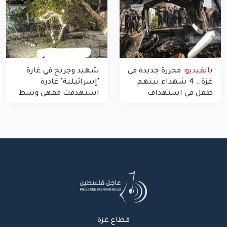
بالفيديو:
مجزرة جديدة في
شهيد وجريح في غارة
غزة.. 4 شهداء بينهم
"إسرائيلية" غادرة
طفل في استهداف
استهدفت مقهى وسط
الاحتلال لمركبة شرطة
غزة
بشارع النفق
قطاع غزة