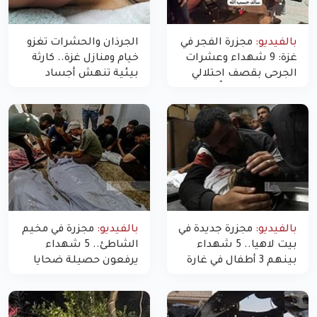
بالفيديو:
مجزرة الفجر في
الجرذان والحشرات تغزو
غزة: 9 شهداء وعشرات
خيام ومنازل غزة.. كارثة
الجرحى بقصف احتلالي
بيئية تنهش أجساد
استهدف شققاً سكنية
النازحين
بالفيديو:
مجزرة جديدة في
بالفيديو:
مجزرة في مخيم
بيت لاهيا.. 5 شهداء
الشاطئ.. 5 شهداء
بينهم 3 أطفال في غارة
يرفعون حصيلة ضحايا
"مسيّرة" للاحتلال شمال
اليوم في غزة إلى 10
غزة